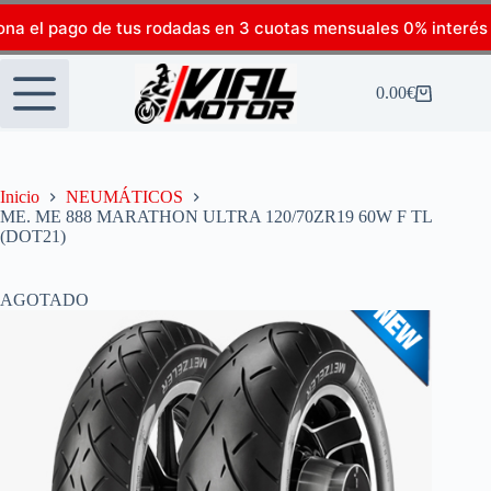
ona el pago de tus rodadas en 3 cuotas mensuales 0% interés
0.00
€
Inicio
NEUMÁTICOS
ME. ME 888 MARATHON ULTRA 120/70ZR19 60W F TL
(DOT21)
AGOTADO