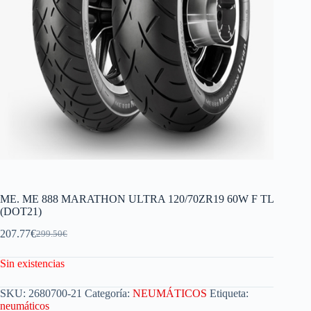
ME. ME 888 MARATHON ULTRA 120/70ZR19 60W F TL
(DOT21)
207.77
€
299.50
€
Sin existencias
SKU:
2680700-21
Categoría:
NEUMÁTICOS
Etiqueta:
neumáticos