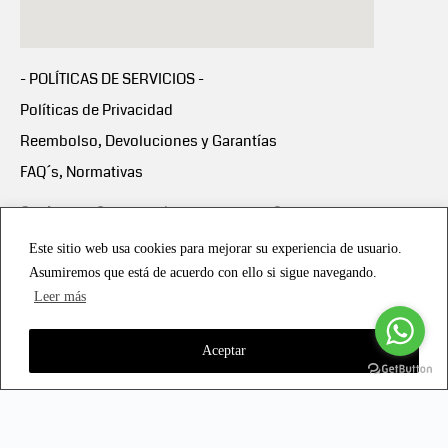
- POLÍTICAS DE SERVICIOS -
Políticas de Privacidad
Reembolso, Devoluciones y Garantías
FAQ´s, Normativas
Scalapay:
Compra ahora y paga en 3 cuotas
mensuales sin intereses
Este sitio web usa cookies para mejorar su experiencia de usuario.
Asumiremos que está de acuerdo con ello si sigue navegando.
Scalapay Política Privacidad
Leer más
Aceptar
Copyright © 2021 all rights reserved - Vialmotor