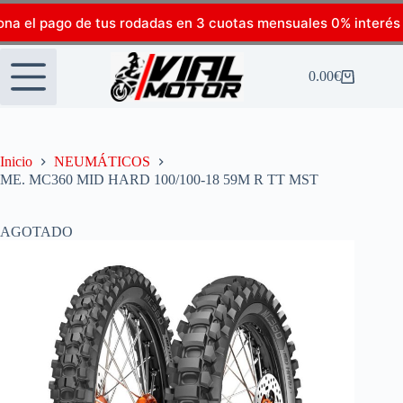
ona el pago de tus rodadas en 3 cuotas mensuales 0% interés
0.00
€
Inicio
NEUMÁTICOS
ME. MC360 MID HARD 100/100-18 59M R TT MST
AGOTADO