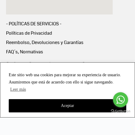
- POLÍTICAS DE SERVICIOS -
Políticas de Privacidad
Reembolso, Devoluciones y Garantías
FAQ´s, Normativas
Scalapay:
Compra ahora y paga en 3 cuotas
mensuales sin intereses
Este sitio web usa cookies para mejorar su experiencia de usuario.
Asumiremos que está de acuerdo con ello si sigue navegando.
Scalapay Política Privacidad
Leer más
Aceptar
Copyright © 2021 all rights reserved - Vialmotor