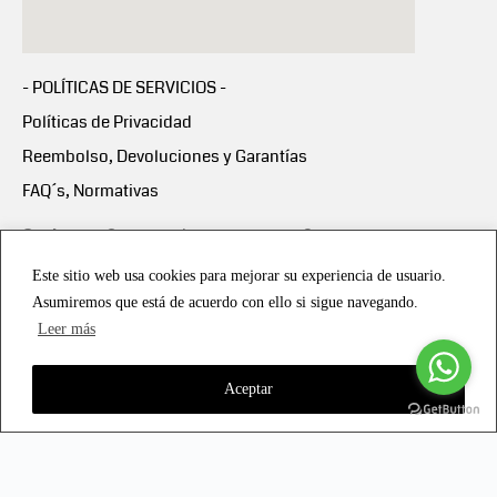
- POLÍTICAS DE SERVICIOS -
Políticas de Privacidad
Reembolso, Devoluciones y Garantías
FAQ´s, Normativas
Scalapay:
Compra ahora y paga en 3 cuotas
mensuales sin intereses
Este sitio web usa cookies para mejorar su experiencia de usuario.
Asumiremos que está de acuerdo con ello si sigue navegando.
Scalapay Política Privacidad
Leer más
Aceptar
Copyright © 2021 all rights reserved - Vialmotor