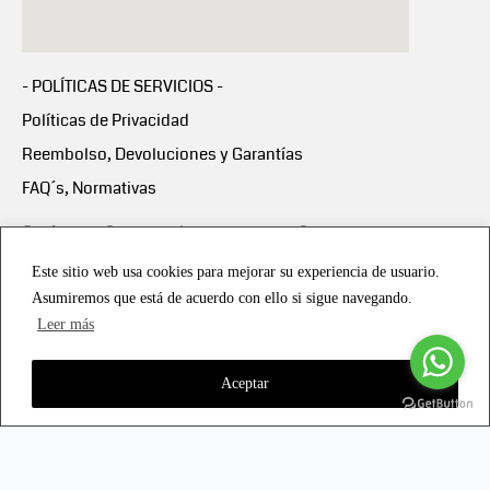
- POLÍTICAS DE SERVICIOS -
Políticas de Privacidad
Reembolso, Devoluciones y Garantías
FAQ´s, Normativas
Scalapay:
Compra ahora y paga en 3 cuotas
mensuales sin intereses
Este sitio web usa cookies para mejorar su experiencia de usuario.
Asumiremos que está de acuerdo con ello si sigue navegando.
Scalapay Política Privacidad
Leer más
Aceptar
Copyright © 2021 all rights reserved - Vialmotor