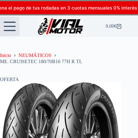
ona el pago de tus rodadas en 3 cuotas mensuales 0% interés
0.00
€
Inicio
NEUMÁTICOS
ME. CRUISETEC 180/70B16 77H R TL
OFERTA