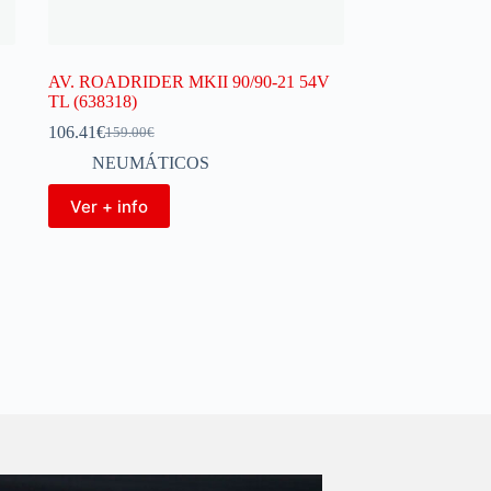
AV. ROADRIDER MKII 90/90-21 54V
TL (638318)
106.41
€
159.00
€
NEUMÁTICOS
Ver + info