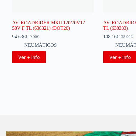
AV. ROADRIDER MKII 120/70V17
AV. ROADRIDER
58V F TL (638321) (DOT20)
TL (638333)
94.63
€
108.16
€
149.00
€
158.00
€
NEUMÁTICOS
NEUMÁT
Ver + info
Ver + info