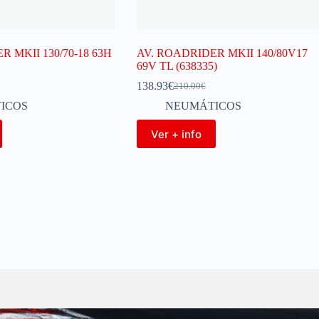
 MKII 130/70-18 63H
AV. ROADRIDER MKII 140/80V17
69V TL (638335)
138.93
€
210.00
€
ICOS
NEUMÁTICOS
Ver + info