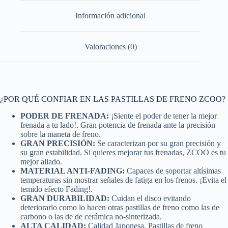
Información adicional
Valoraciones (0)
¿POR QUÉ CONFIAR EN LAS PASTILLAS DE FRENO ZCOO?
PODER DE FRENADA:
¡Siente el poder de tener la mejor
frenada a tu lado!. Gran potencia de frenada ante la precisión
sobre la maneta de freno.
GRAN PRECISIÓN:
Se caracterizan por su gran precisión y
su gran estabilidad. Si quieres mejorar tus frenadas, ZCOO es tu
mejor aliado.
MATERIAL ANTI-FADING:
Capaces de soportar altísimas
temperaturas sin mostrar señales de fatiga en los frenos. ¡Evita el
temido efecto Fading!.
GRAN DURABILIDAD:
Cuidan el disco evitando
deteriorarlo como lo hacen otras pastillas de freno como las de
carbono o las de de cerámica no-sinterizada.
ALTA CALIDAD:
Calidad Japonesa. Pastillas de freno