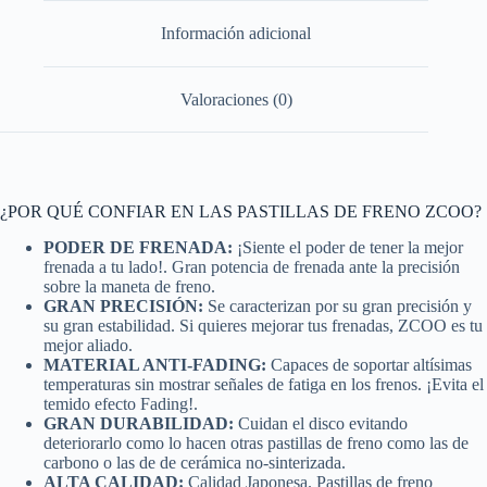
Información adicional
Valoraciones (0)
¿POR QUÉ CONFIAR EN LAS PASTILLAS DE FRENO ZCOO?
PODER DE FRENADA:
¡Siente el poder de tener la mejor
frenada a tu lado!. Gran potencia de frenada ante la precisión
sobre la maneta de freno.
GRAN PRECISIÓN:
Se caracterizan por su gran precisión y
su gran estabilidad. Si quieres mejorar tus frenadas, ZCOO es tu
mejor aliado.
MATERIAL ANTI-FADING:
Capaces de soportar altísimas
temperaturas sin mostrar señales de fatiga en los frenos. ¡Evita el
temido efecto Fading!.
GRAN DURABILIDAD:
Cuidan el disco evitando
deteriorarlo como lo hacen otras pastillas de freno como las de
carbono o las de de cerámica no-sinterizada.
ALTA CALIDAD:
Calidad Japonesa. Pastillas de freno