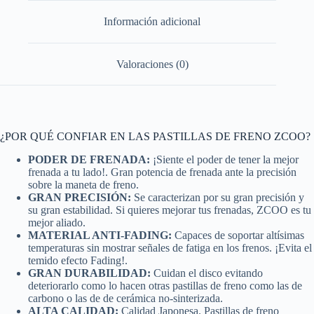
Información adicional
Valoraciones (0)
¿POR QUÉ CONFIAR EN LAS PASTILLAS DE FRENO ZCOO?
PODER DE FRENADA:
¡Siente el poder de tener la mejor
frenada a tu lado!. Gran potencia de frenada ante la precisión
sobre la maneta de freno.
GRAN PRECISIÓN:
Se caracterizan por su gran precisión y
su gran estabilidad. Si quieres mejorar tus frenadas, ZCOO es tu
mejor aliado.
MATERIAL ANTI-FADING:
Capaces de soportar altísimas
temperaturas sin mostrar señales de fatiga en los frenos. ¡Evita el
temido efecto Fading!.
GRAN DURABILIDAD:
Cuidan el disco evitando
deteriorarlo como lo hacen otras pastillas de freno como las de
carbono o las de de cerámica no-sinterizada.
ALTA CALIDAD:
Calidad Japonesa. Pastillas de freno