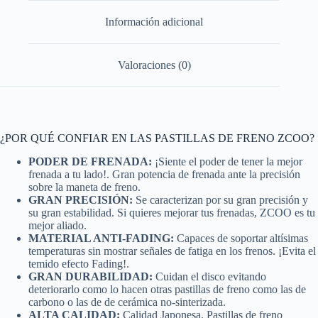
Información adicional
Valoraciones (0)
¿POR QUÉ CONFIAR EN LAS PASTILLAS DE FRENO ZCOO?
PODER DE FRENADA:
¡Siente el poder de tener la mejor
frenada a tu lado!. Gran potencia de frenada ante la precisión
sobre la maneta de freno.
GRAN PRECISIÓN:
Se caracterizan por su gran precisión y
su gran estabilidad. Si quieres mejorar tus frenadas, ZCOO es tu
mejor aliado.
MATERIAL ANTI-FADING:
Capaces de soportar altísimas
temperaturas sin mostrar señales de fatiga en los frenos. ¡Evita el
temido efecto Fading!.
GRAN DURABILIDAD:
Cuidan el disco evitando
deteriorarlo como lo hacen otras pastillas de freno como las de
carbono o las de de cerámica no-sinterizada.
ALTA CALIDAD:
Calidad Japonesa. Pastillas de freno