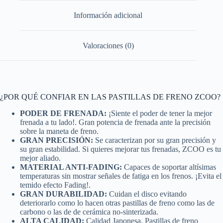
Información adicional
Valoraciones (0)
¿POR QUÉ CONFIAR EN LAS PASTILLAS DE FRENO ZCOO?
PODER DE FRENADA:
¡Siente el poder de tener la mejor
frenada a tu lado!. Gran potencia de frenada ante la precisión
sobre la maneta de freno.
GRAN PRECISIÓN:
Se caracterizan por su gran precisión y
su gran estabilidad. Si quieres mejorar tus frenadas, ZCOO es tu
mejor aliado.
MATERIAL ANTI-FADING:
Capaces de soportar altísimas
temperaturas sin mostrar señales de fatiga en los frenos. ¡Evita el
temido efecto Fading!.
GRAN DURABILIDAD:
Cuidan el disco evitando
deteriorarlo como lo hacen otras pastillas de freno como las de
carbono o las de de cerámica no-sinterizada.
ALTA CALIDAD:
Calidad Japonesa. Pastillas de freno