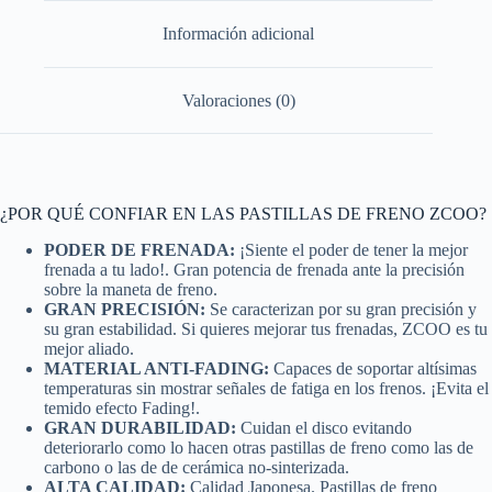
Información adicional
Valoraciones (0)
¿POR QUÉ CONFIAR EN LAS PASTILLAS DE FRENO ZCOO?
PODER DE FRENADA:
¡Siente el poder de tener la mejor
frenada a tu lado!. Gran potencia de frenada ante la precisión
sobre la maneta de freno.
GRAN PRECISIÓN:
Se caracterizan por su gran precisión y
su gran estabilidad. Si quieres mejorar tus frenadas, ZCOO es tu
mejor aliado.
MATERIAL ANTI-FADING:
Capaces de soportar altísimas
temperaturas sin mostrar señales de fatiga en los frenos. ¡Evita el
temido efecto Fading!.
GRAN DURABILIDAD:
Cuidan el disco evitando
deteriorarlo como lo hacen otras pastillas de freno como las de
carbono o las de de cerámica no-sinterizada.
ALTA CALIDAD:
Calidad Japonesa. Pastillas de freno