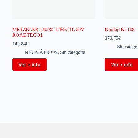
METZELER 140/80-17M/CTL 69V
Dunlop Kr 108
ROADTEC 01
373.75
€
145.84
€
Sin catego
NEUMÁTICOS
,
Sin categoría
Ver + info
Ver + info