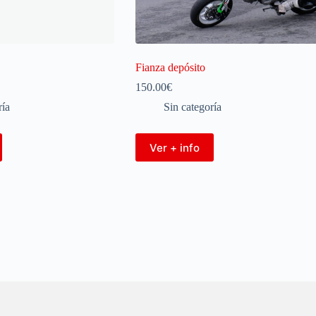
Fianza depósito
150.00
€
ría
Sin categoría
Ver + info