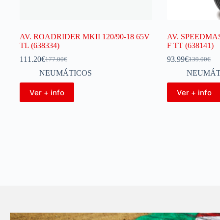
AV. ROADRIDER MKII 120/90-18 65V
AV. SPEEDMAS
TL (638334)
F TT (638141)
111.20
€
93.99
€
177.00
€
139.00
€
NEUMÁTICOS
NEUMÁT
Ver + info
Ver + info