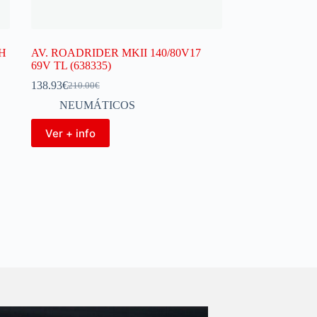
2H
AV. ROADRIDER MKII 140/80V17
69V TL (638335)
138.93
€
210.00
€
NEUMÁTICOS
Ver + info