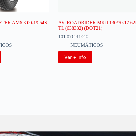
TER AM6 3.00-19 54S
AV. ROADRIDER MKII 130/70-17 6
TL (638332) (DOT21)
101.07
€
144.00
€
ICOS
NEUMÁTICOS
Ver + info