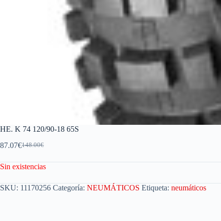
HE. K 74 120/90-18 65S
87.07
€
148.00
€
Sin existencias
SKU:
11170256
Categoría:
NEUMÁTICOS
Etiqueta:
neumáticos