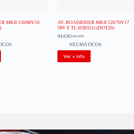
R MKII 150/80V16
AV. ROADRIDER MKII 120/70V17
)
58V F TL (638321) (DOT20)
94.63
€
149.00
€
ICOS
NEUMÁTICOS
Ver + info