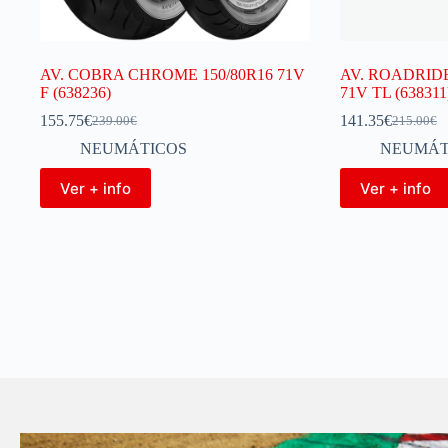
AV. COBRA CHROME 150/80R16 71V
AV. ROADRIDE
F (638236)
71V TL (638311
155.75
€
141.35
€
239.00
€
215.00
€
NEUMÁTICOS
NEUMÁT
Ver + info
Ver + info