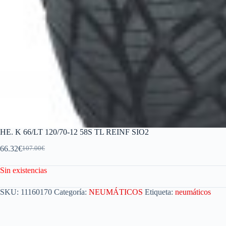
HE. K 66/LT 120/70-12 58S TL REINF SIO2
66.32
€
107.00
€
Sin existencias
SKU:
11160170
Categoría:
NEUMÁTICOS
Etiqueta:
neumáticos