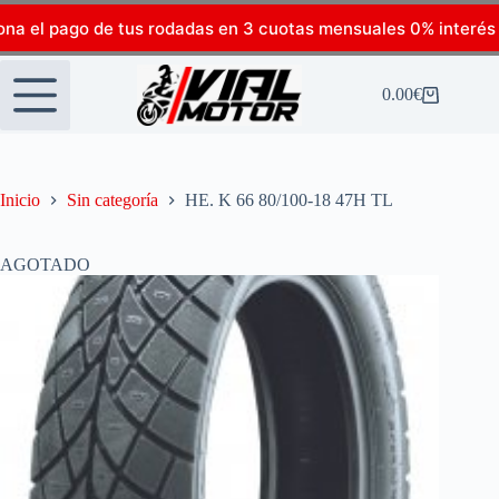
ona el pago de tus rodadas en 3 cuotas mensuales 0% interés
0.00
€
Inicio
Sin categoría
HE. K 66 80/100-18 47H TL
AGOTADO