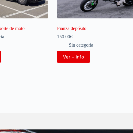
porte de moto
Fianza depósito
ría
150.00
€
Sin categoría
Ver + info