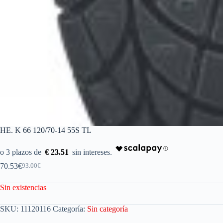
HE. K 66 120/70-14 55S TL
€ 23.51
70.53
€
93.00
€
Sin existencias
SKU:
11120116
Categoría:
Sin categoría