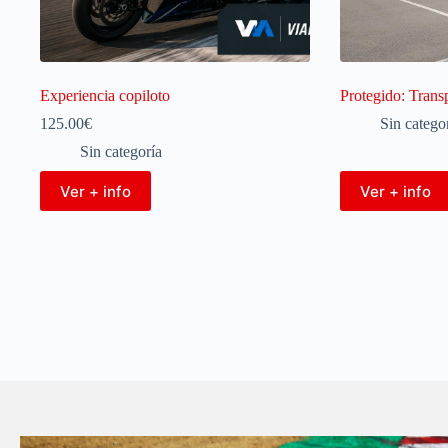
Experiencia copiloto
Protegido: Trans
125.00
€
Sin catego
Sin categoría
Ver + info
Ver + info