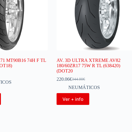
71 MT90B16 74H F TL
AV. 3D ULTRA XTREME AV82
OT18)
180/60ZR17 75W R TL (638420)
(DOT20
220.06
€
344.00
€
ICOS
NEUMÁTICOS
Ver + info