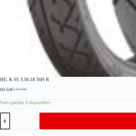
HE. K 65 3.50-18 56H R
68.64
€
114.00
€
Solo quedan 8 disponibles