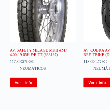
AV. SAFETY MILAGE MKII AM7
AV. COBRA AV
4.00-19 65H F/R TT (638187)
REF. TRIKE (D
117.30
€
113.09
€
178.00
€
172.00
€
NEUMÁTICOS
NEUMÁT
Ver + info
Ver + info