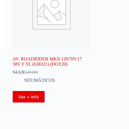
AV. ROADRIDER MKII 120/70V17
58V F TL (638321) (DOT20)
94.63
€
149.00
€
NEUMÁTICOS
Ver + info