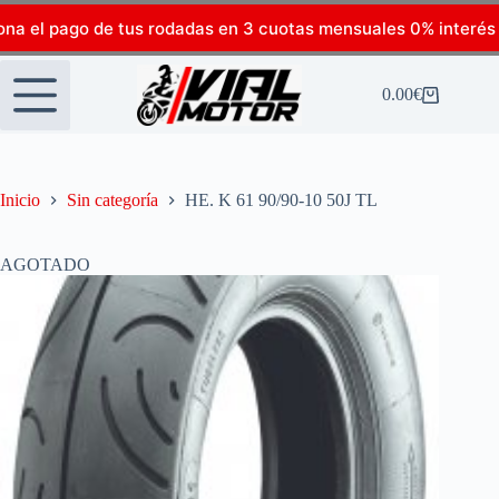
ona el pago de tus rodadas en 3 cuotas mensuales 0% interés
0.00
€
Inicio
Sin categoría
HE. K 61 90/90-10 50J TL
AGOTADO