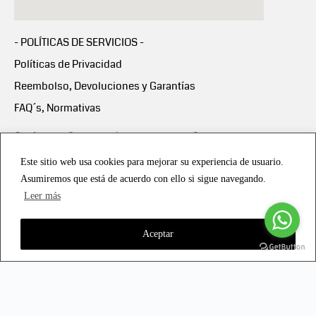
- POLÍTICAS DE SERVICIOS -
Políticas de Privacidad
Reembolso, Devoluciones y Garantías
FAQ´s, Normativas
Scalapay:
Compra ahora y paga en 3 cuotas
mensuales sin intereses
Este sitio web usa cookies para mejorar su experiencia de usuario.
Asumiremos que está de acuerdo con ello si sigue navegando.
Scalapay Política Privacidad
Leer más
Aceptar
Copyright © 2021 all rights reserved - Vialmotor