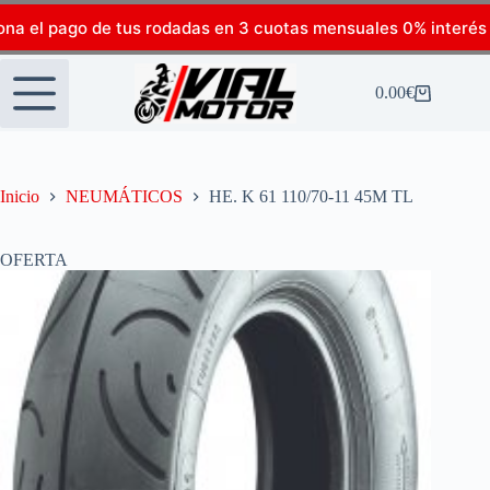
ona el pago de tus rodadas en 3 cuotas mensuales 0% interés
0.00
€
Inicio
NEUMÁTICOS
HE. K 61 110/70-11 45M TL
OFERTA