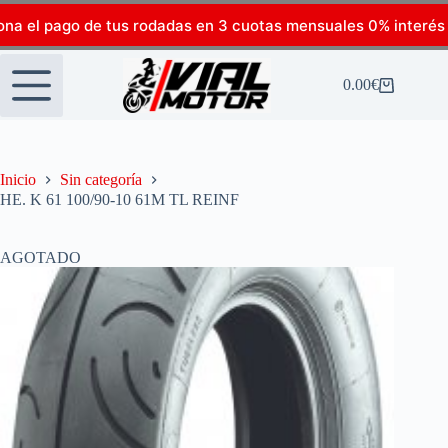
ona el pago de tus rodadas en 3 cuotas mensuales 0% interés
0.00
€
Inicio
Sin categoría
HE. K 61 100/90-10 61M TL REINF
AGOTADO