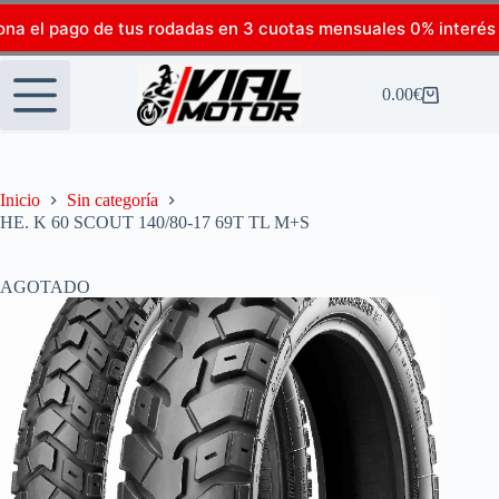
ona el pago de tus rodadas en 3 cuotas mensuales 0% interés
0.00
€
Inicio
Sin categoría
HE. K 60 SCOUT 140/80-17 69T TL M+S
AGOTADO