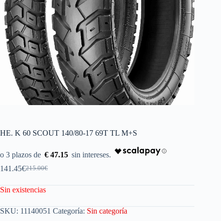
HE. K 60 SCOUT 140/80-17 69T TL M+S
€ 47.15
141.45
€
215.00
€
Sin existencias
SKU:
11140051
Categoría:
Sin categoría