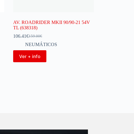
AV. ROADRIDER MKII 90/90-21 54V
TL (638318)
106.41
€
159.00
€
NEUMÁTICOS
Ver + info