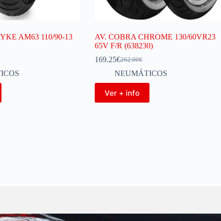
YKE AM63 110/90-13
AV. COBRA CHROME 130/60VR23
65V F/R (638230)
169.25
€
262.00
€
ICOS
NEUMÁTICOS
Ver + info