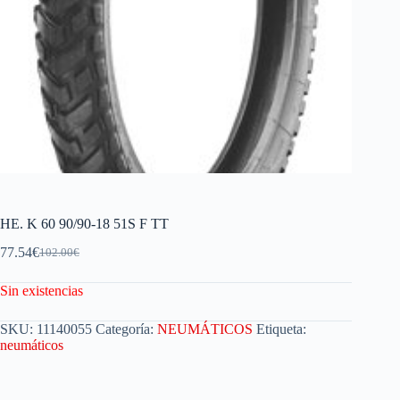
HE. K 60 90/90-18 51S F TT
77.54
€
102.00
€
Sin existencias
SKU:
11140055
Categoría:
NEUMÁTICOS
Etiqueta:
neumáticos