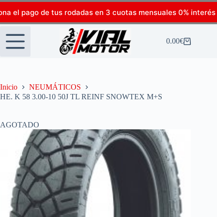
ona el pago de tus rodadas en 3 cuotas mensuales 0% interés
0.00
€
Inicio
NEUMÁTICOS
HE. K 58 3.00-10 50J TL REINF SNOWTEX M+S
AGOTADO