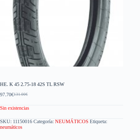
HE. K 45 2.75-18 42S TL RSW
97.70
€
131.00
€
Sin existencias
SKU:
11150016
Categoría:
NEUMÁTICOS
Etiqueta:
neumáticos