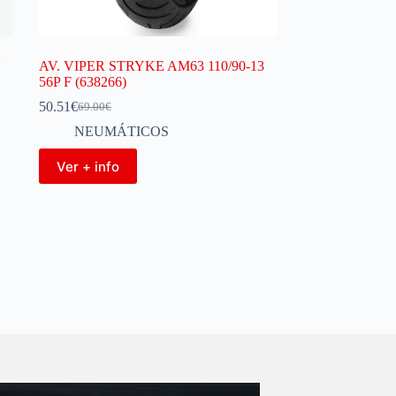
V
AV. VIPER STRYKE AM63 110/90-13
56P F (638266)
50.51
€
69.00
€
NEUMÁTICOS
Ver + info