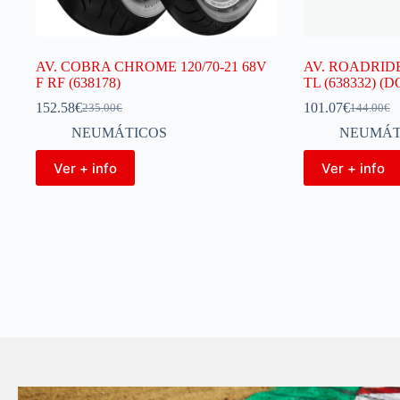
AV. COBRA CHROME 120/70-21 68V
AV. ROADRIDER
F RF (638178)
TL (638332) (D
152.58
€
101.07
€
235.00
€
144.00
€
NEUMÁTICOS
NEUMÁT
Ver + info
Ver + info