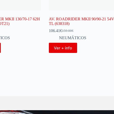
 MKII 130/70-17 62H
AV. ROADRIDER MKII 90/90-21 54
OT21)
TL (638318)
106.41
€
159.00
€
ICOS
NEUMÁTICOS
Ver + info