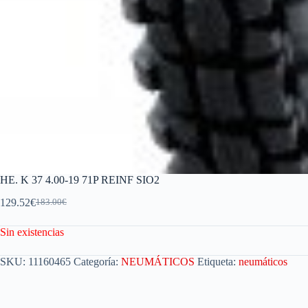
HE. K 37 4.00-19 71P REINF SIO2
129.52
€
183.00
€
Sin existencias
SKU:
11160465
Categoría:
NEUMÁTICOS
Etiqueta:
neumáticos