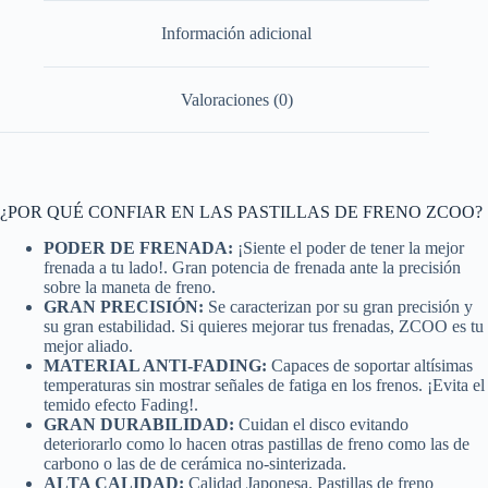
Información adicional
Valoraciones (0)
¿POR QUÉ CONFIAR EN LAS PASTILLAS DE FRENO ZCOO?
PODER DE FRENADA:
¡Siente el poder de tener la mejor
frenada a tu lado!. Gran potencia de frenada ante la precisión
sobre la maneta de freno.
GRAN PRECISIÓN:
Se caracterizan por su gran precisión y
su gran estabilidad. Si quieres mejorar tus frenadas, ZCOO es tu
mejor aliado.
MATERIAL ANTI-FADING:
Capaces de soportar altísimas
temperaturas sin mostrar señales de fatiga en los frenos. ¡Evita el
temido efecto Fading!.
GRAN DURABILIDAD:
Cuidan el disco evitando
deteriorarlo como lo hacen otras pastillas de freno como las de
carbono o las de de cerámica no-sinterizada.
ALTA CALIDAD:
Calidad Japonesa. Pastillas de freno