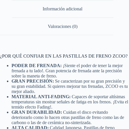
Información adicional
Valoraciones (0)
¿POR QUÉ CONFIAR EN LAS PASTILLAS DE FRENO ZCOO?
PODER DE FRENADA:
¡Siente el poder de tener la mejor
frenada a tu lado!. Gran potencia de frenada ante la precisión
sobre la maneta de freno.
GRAN PRECISIÓN:
Se caracterizan por su gran precisión y
su gran estabilidad. Si quieres mejorar tus frenadas, ZCOO es tu
mejor aliado.
MATERIAL ANTI-FADING:
Capaces de soportar altísimas
temperaturas sin mostrar señales de fatiga en los frenos. ¡Evita el
temido efecto Fading!.
GRAN DURABILIDAD:
Cuidan el disco evitando
deteriorarlo como lo hacen otras pastillas de freno como las de
carbono o las de de cerámica no-sinterizada.
ALTA CALIDAD:
Calidad Japonesa. Pastillas de freno