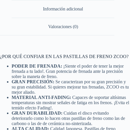
Información adicional
Valoraciones (0)
¿POR QUÉ CONFIAR EN LAS PASTILLAS DE FRENO ZCOO?
PODER DE FRENADA:
¡Siente el poder de tener la mejor
frenada a tu lado!. Gran potencia de frenada ante la precisión
sobre la maneta de freno.
GRAN PRECISIÓN:
Se caracterizan por su gran precisión y
su gran estabilidad. Si quieres mejorar tus frenadas, ZCOO es tu
mejor aliado.
MATERIAL ANTI-FADING:
Capaces de soportar altísimas
temperaturas sin mostrar señales de fatiga en los frenos. ¡Evita el
temido efecto Fading!.
GRAN DURABILIDAD:
Cuidan el disco evitando
deteriorarlo como lo hacen otras pastillas de freno como las de
carbono o las de de cerámica no-sinterizada.
ALTA CALIDAD:
Calidad Japonesa. Pastillas de freno