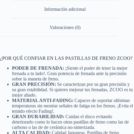
Información adicional
Valoraciones (0)
¿POR QUÉ CONFIAR EN LAS PASTILLAS DE FRENO ZCOO?
PODER DE FRENADA:
¡Siente el poder de tener la mejor
frenada a tu lado!. Gran potencia de frenada ante la precisión
sobre la maneta de freno.
GRAN PRECISIÓN:
Se caracterizan por su gran precisión y
su gran estabilidad. Si quieres mejorar tus frenadas, ZCOO es tu
mejor aliado.
MATERIAL ANTI-FADING:
Capaces de soportar altísimas
temperaturas sin mostrar señales de fatiga en los frenos. ¡Evita el
temido efecto Fading!.
GRAN DURABILIDAD:
Cuidan el disco evitando
deteriorarlo como lo hacen otras pastillas de freno como las de
carbono o las de de cerámica no-sinterizada.
ALTA CALIDAD:
Calidad Japonesa. Pastillas de freno