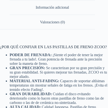
Información adicional
Valoraciones (0)
¿POR QUÉ CONFIAR EN LAS PASTILLAS DE FRENO ZCOO?
PODER DE FRENADA:
¡Siente el poder de tener la mejor
frenada a tu lado!. Gran potencia de frenada ante la precisión
sobre la maneta de freno.
GRAN PRECISIÓN:
Se caracterizan por su gran precisión y
su gran estabilidad. Si quieres mejorar tus frenadas, ZCOO es tu
mejor aliado.
MATERIAL ANTI-FADING:
Capaces de soportar altísimas
temperaturas sin mostrar señales de fatiga en los frenos. ¡Evita el
temido efecto Fading!.
GRAN DURABILIDAD:
Cuidan el disco evitando
deteriorarlo como lo hacen otras pastillas de freno como las de
carbono o las de de cerámica no-sinterizada.
ALTA CALIDAD:
Calidad Japonesa. Pastillas de freno