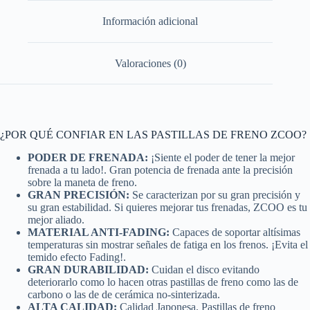
Información adicional
Valoraciones (0)
¿POR QUÉ CONFIAR EN LAS PASTILLAS DE FRENO ZCOO?
PODER DE FRENADA:
¡Siente el poder de tener la mejor
frenada a tu lado!. Gran potencia de frenada ante la precisión
sobre la maneta de freno.
GRAN PRECISIÓN:
Se caracterizan por su gran precisión y
su gran estabilidad. Si quieres mejorar tus frenadas, ZCOO es tu
mejor aliado.
MATERIAL ANTI-FADING:
Capaces de soportar altísimas
temperaturas sin mostrar señales de fatiga en los frenos. ¡Evita el
temido efecto Fading!.
GRAN DURABILIDAD:
Cuidan el disco evitando
deteriorarlo como lo hacen otras pastillas de freno como las de
carbono o las de de cerámica no-sinterizada.
ALTA CALIDAD:
Calidad Japonesa. Pastillas de freno