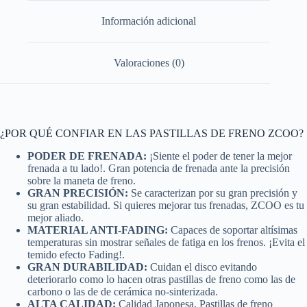
Información adicional
Valoraciones (0)
¿POR QUÉ CONFIAR EN LAS PASTILLAS DE FRENO ZCOO?
PODER DE FRENADA:
¡Siente el poder de tener la mejor
frenada a tu lado!. Gran potencia de frenada ante la precisión
sobre la maneta de freno.
GRAN PRECISIÓN:
Se caracterizan por su gran precisión y
su gran estabilidad. Si quieres mejorar tus frenadas, ZCOO es tu
mejor aliado.
MATERIAL ANTI-FADING:
Capaces de soportar altísimas
temperaturas sin mostrar señales de fatiga en los frenos. ¡Evita el
temido efecto Fading!.
GRAN DURABILIDAD:
Cuidan el disco evitando
deteriorarlo como lo hacen otras pastillas de freno como las de
carbono o las de de cerámica no-sinterizada.
ALTA CALIDAD:
Calidad Japonesa. Pastillas de freno