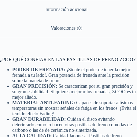
Información adicional
Valoraciones (0)
¿POR QUÉ CONFIAR EN LAS PASTILLAS DE FRENO ZCOO?
PODER DE FRENADA:
¡Siente el poder de tener la mejor
frenada a tu lado!. Gran potencia de frenada ante la precisión
sobre la maneta de freno.
GRAN PRECISIÓN:
Se caracterizan por su gran precisión y
su gran estabilidad. Si quieres mejorar tus frenadas, ZCOO es tu
mejor aliado.
MATERIAL ANTI-FADING:
Capaces de soportar altísimas
temperaturas sin mostrar señales de fatiga en los frenos. ¡Evita el
temido efecto Fading!.
GRAN DURABILIDAD:
Cuidan el disco evitando
deteriorarlo como lo hacen otras pastillas de freno como las de
carbono o las de de cerámica no-sinterizada.
ALTA CALIDAD:
Calidad Japonesa. Pastillas de freno