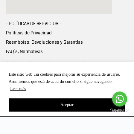
- POLÍTICAS DE SERVICIOS -
Políticas de Privacidad
Reembolso, Devoluciones y Garantías
FAQ´s, Normativas
Scalapay:
Compra ahora y paga en 3 cuotas
mensuales sin intereses
Este sitio web usa cookies para mejorar su experiencia de usuario.
Asumiremos que está de acuerdo con ello si sigue navegando.
Scalapay Política Privacidad
Leer más
Aceptar
Copyright © 2021 all rights reserved - Vialmotor