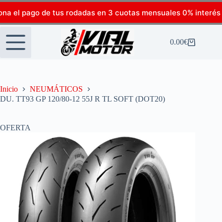
ona el pago de tus rodadas en 3 cuotas mensuales 0% interés
0.00
€
Inicio
NEUMÁTICOS
DU. TT93 GP 120/80-12 55J R TL SOFT (DOT20)
OFERTA