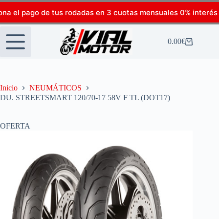
ona el pago de tus rodadas en 3 cuotas mensuales 0% interés
0.00
€
Inicio
NEUMÁTICOS
DU. STREETSMART 120/70-17 58V F TL (DOT17)
OFERTA