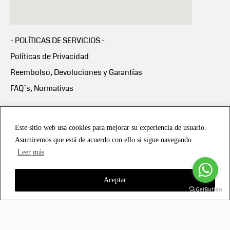
- POLÍTICAS DE SERVICIOS -
Políticas de Privacidad
Reembolso, Devoluciones y Garantías
FAQ´s, Normativas
Scalapay:
Compra ahora y paga en 3 cuotas
mensuales sin intereses
Este sitio web usa cookies para mejorar su experiencia de usuario.
Asumiremos que está de acuerdo con ello si sigue navegando.
Scalapay Política Privacidad
Leer más
Aceptar
Copyright © 2021 all rights reserved - Vialmotor