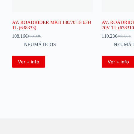
AV. ROADRIDER MKII 130/70-18 63H
AV. ROADRIDE
TL (638333)
70V TL (638310
108.16
€
110.23
€
158.00
€
186.00
€
NEUMÁTICOS
NEUMÁT
Ver + info
Ver + info