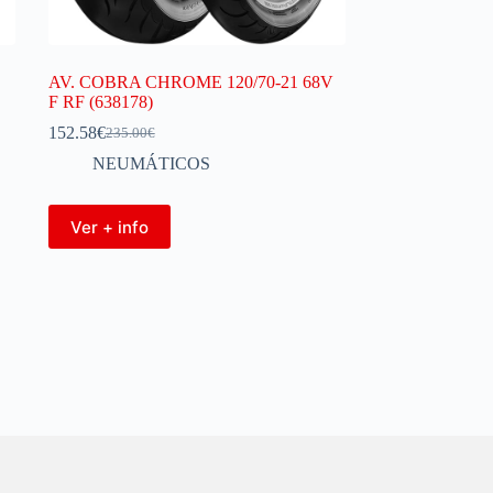
AV. COBRA CHROME 120/70-21 68V
F RF (638178)
152.58
€
235.00
€
NEUMÁTICOS
Ver + info