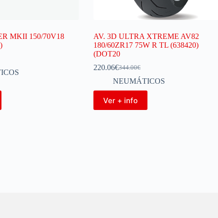
R MKII 150/70V18
AV. 3D ULTRA XTREME AV82
)
180/60ZR17 75W R TL (638420)
(DOT20
220.06
€
344.00
€
ICOS
NEUMÁTICOS
Ver + info