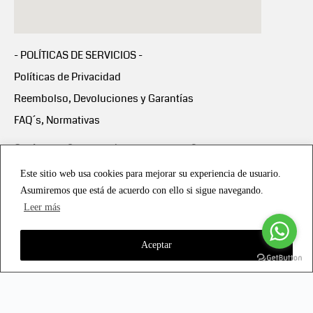
- POLÍTICAS DE SERVICIOS -
Políticas de Privacidad
Reembolso, Devoluciones y Garantías
FAQ´s, Normativas
Scalapay:
Compra ahora y paga en 3 cuotas
mensuales sin intereses
Este sitio web usa cookies para mejorar su experiencia de usuario.
Asumiremos que está de acuerdo con ello si sigue navegando.
Scalapay Política Privacidad
Leer más
Aceptar
Copyright © 2021 all rights reserved - Vialmotor