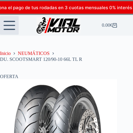
ona el pago de tus rodadas en 3 cuotas mensuales 0% interés
0.00
€
Inicio
NEUMÁTICOS
DU. SCOOTSMART 120/90-10 66L TL R
OFERTA