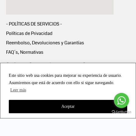
- POLÍTICAS DE SERVICIOS -
Políticas de Privacidad
Reembolso, Devoluciones y Garantías
FAQ´s, Normativas
Scalapay:
Compra ahora y paga en 3 cuotas
mensuales sin intereses
Este sitio web usa cookies para mejorar su experiencia de usuario.
Asumiremos que está de acuerdo con ello si sigue navegando.
Scalapay Política Privacidad
Leer más
Aceptar
Copyright © 2021 all rights reserved - Vialmotor