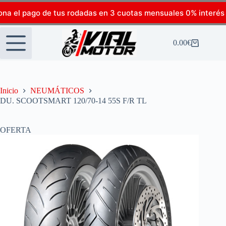
ona el pago de tus rodadas en 3 cuotas mensuales 0% interés
0.00
€
Inicio
NEUMÁTICOS
DU. SCOOTSMART 120/70-14 55S F/R TL
OFERTA