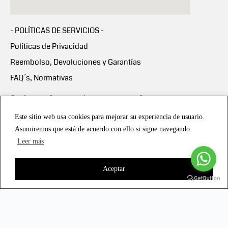
- POLÍTICAS DE SERVICIOS -
Políticas de Privacidad
Reembolso, Devoluciones y Garantías
FAQ´s, Normativas
Scalapay:
Compra ahora y paga en 3 cuotas
mensuales sin intereses
Este sitio web usa cookies para mejorar su experiencia de usuario.
Asumiremos que está de acuerdo con ello si sigue navegando.
Scalapay Política Privacidad
Leer más
Aceptar
Copyright © 2021 all rights reserved - Vialmotor