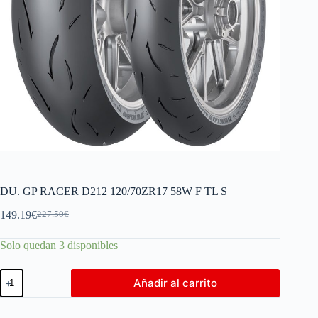
DU. GP RACER D212 120/70ZR17 58W F TL S
149.19
€
227.50
€
Solo quedan 3 disponibles
Añadir al carrito