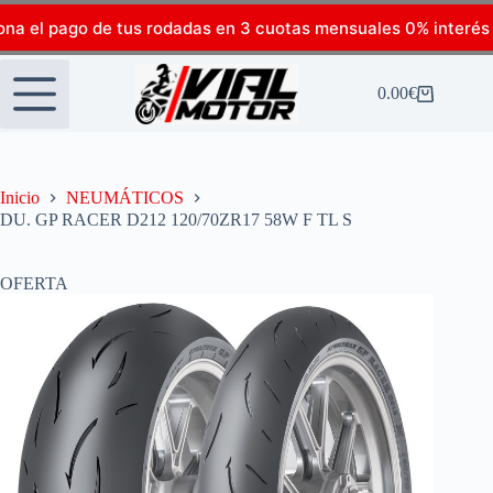
ona el pago de tus rodadas en 3 cuotas mensuales 0% interés
0.00
€
Inicio
NEUMÁTICOS
DU. GP RACER D212 120/70ZR17 58W F TL S
OFERTA