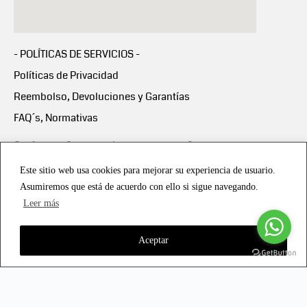
- POLÍTICAS DE SERVICIOS -
Políticas de Privacidad
Reembolso, Devoluciones y Garantías
FAQ´s, Normativas
Scalapay:
Compra ahora y paga en 3 cuotas
mensuales sin intereses
Este sitio web usa cookies para mejorar su experiencia de usuario.
Asumiremos que está de acuerdo con ello si sigue navegando.
Scalapay Política Privacidad
Leer más
Aceptar
Copyright © 2021 all rights reserved - Vialmotor