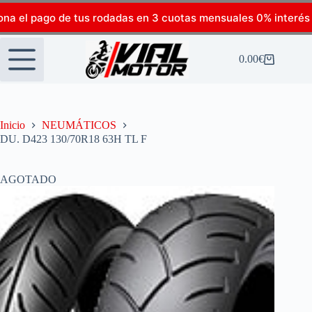
ona el pago de tus rodadas en 3 cuotas mensuales 0% interés
0.00
€
Inicio
NEUMÁTICOS
DU. D423 130/70R18 63H TL F
AGOTADO