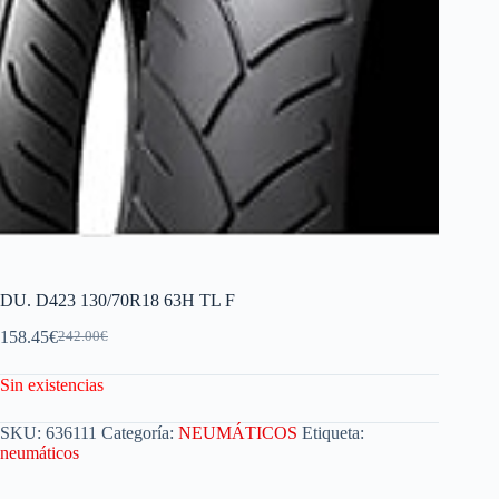
DU. D423 130/70R18 63H TL F
158.45
€
242.00
€
Sin existencias
SKU:
636111
Categoría:
NEUMÁTICOS
Etiqueta:
neumáticos