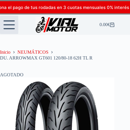
ona el pago de tus rodadas en 3 cuotas mensuales 0% interés
0.00
€
Inicio
NEUMÁTICOS
DU. ARROWMAX GT601 120/80-18 62H TL R
AGOTADO