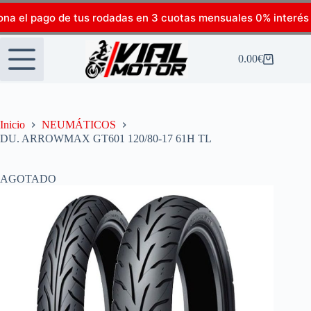
ona el pago de tus rodadas en 3 cuotas mensuales 0% interés
0.00
€
Inicio
NEUMÁTICOS
DU. ARROWMAX GT601 120/80-17 61H TL
AGOTADO