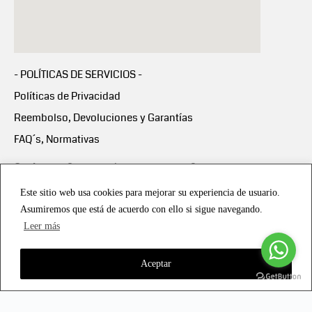
- POLÍTICAS DE SERVICIOS -
Políticas de Privacidad
Reembolso, Devoluciones y Garantías
FAQ´s, Normativas
Scalapay:
Compra ahora y paga en 3 cuotas
mensuales sin intereses
Este sitio web usa cookies para mejorar su experiencia de usuario.
Asumiremos que está de acuerdo con ello si sigue navegando.
Scalapay Política Privacidad
Leer más
Aceptar
Copyright © 2021 all rights reserved - Vialmotor