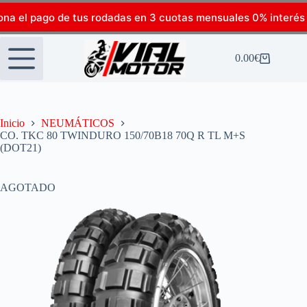
ona el pago de tus rodadas en 3 cuotas mensuales 0% interés
0.00
€
Inicio
NEUMÁTICOS
CO. TKC 80 TWINDURO 150/70B18 70Q R TL M+S
(DOT21)
AGOTADO