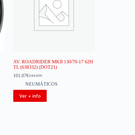
AV. ROADRIDER MKII 130/70-17 62H
TL (638332) (DOT21)
101.07
€
144.00
€
NEUMÁTICOS
Ver + info