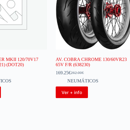
R MKII 120/70V17
AV. COBRA CHROME 130/60VR23
21) (DOT20)
65V F/R (638230)
169.25
€
262.00
€
ICOS
NEUMÁTICOS
Ver + info