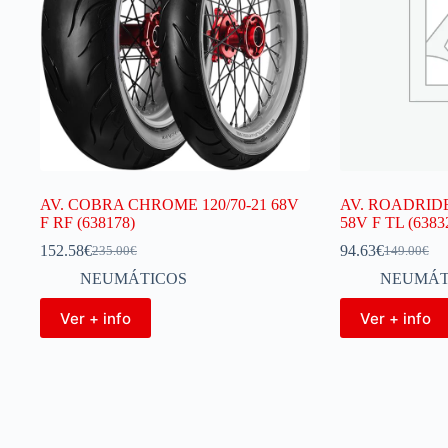
AV. COBRA CHROME 120/70-21 68V
AV. ROADRIDE
F RF (638178)
58V F TL (6383
152.58
€
94.63
€
235.00
€
149.00
€
NEUMÁTICOS
NEUMÁT
Ver + info
Ver + info