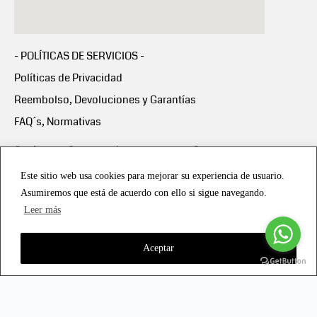
- POLÍTICAS DE SERVICIOS -
Políticas de Privacidad
Reembolso, Devoluciones y Garantías
FAQ´s, Normativas
Scalapay:
Compra ahora y paga en 3 cuotas
mensuales sin intereses
Este sitio web usa cookies para mejorar su experiencia de usuario.
Asumiremos que está de acuerdo con ello si sigue navegando.
Scalapay Política Privacidad
Leer más
Aceptar
Copyright © 2021 all rights reserved - Vialmotor